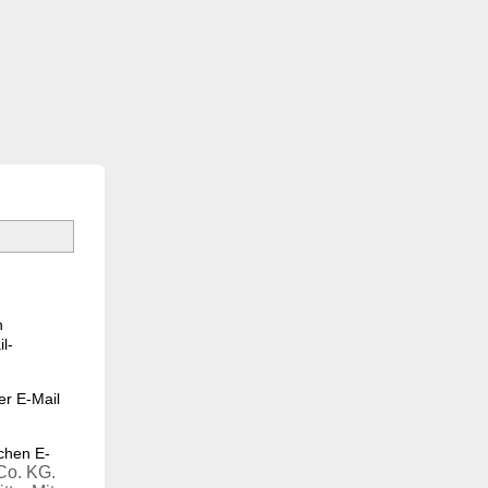
h
l-
er E-Mail
chen E-
Co. KG.