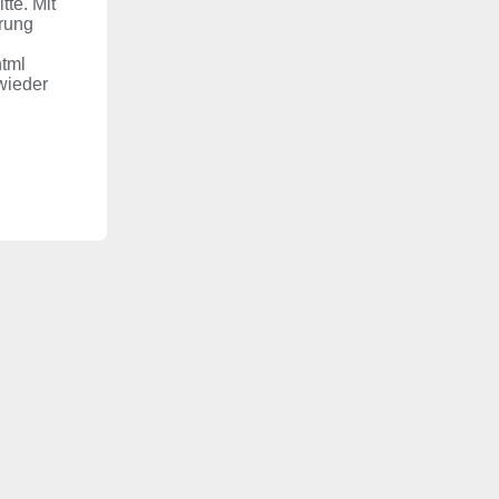
te. Mit
rung
html
wieder