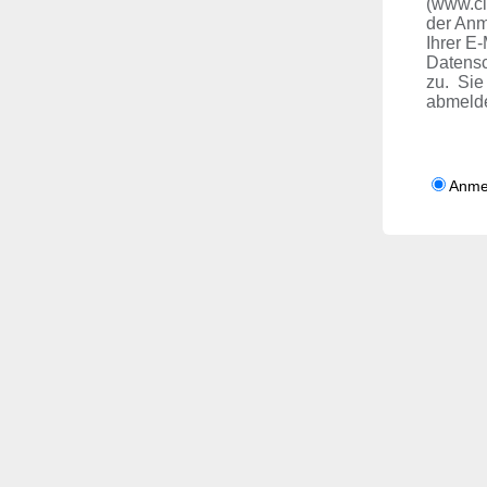
(www.cl
der Anm
Ihrer E
Datensc
zu.
Sie 
abmelde
Anme